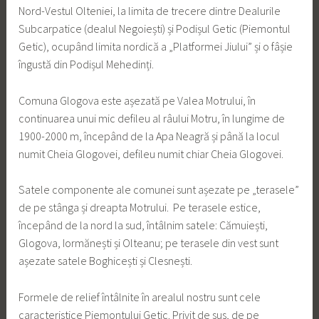
Nord-Vestul Olteniei, la limita de trecere dintre Dealurile
Subcarpatice (dealul Negoiești) și Podișul Getic (Piemontul
Getic), ocupând limita nordică a „Platformei Jiului” și o fâșie
îngustă din Podișul Mehedinți.
Comuna Glogova este așezată pe Valea Motrului, în
continuarea unui mic defileu al râului Motru, în lungime de
1900-2000 m, începând de la Apa Neagră și până la locul
numit Cheia Glogovei, defileu numit chiar Cheia Glogovei.
Satele componente ale comunei sunt așezate pe „terasele”
de pe stânga și dreapta Motrului. Pe terasele estice,
începând de la nord la sud, întâlnim satele: Cămuiești,
Glogova, Iormănești și Olteanu; pe terasele din vest sunt
așezate satele Boghicești și Clesnești.
Formele de relief întâlnite în arealul nostru sunt cele
caracteristice Piemontului Getic. Privit de sus, de pe