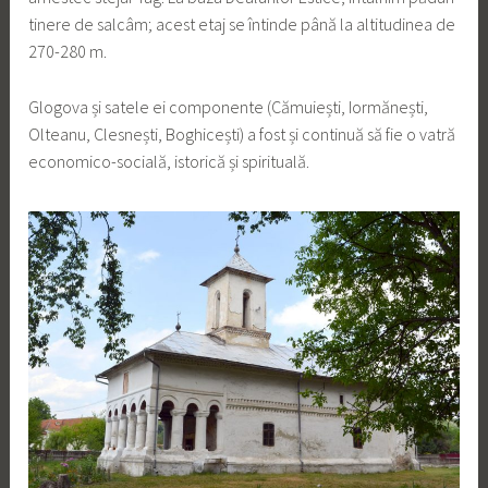
tinere de salcâm; acest etaj se întinde până la altitudinea de
270-280 m.
Glogova și satele ei componente (Cămuiești, Iormănești,
Olteanu, Clesnești, Boghicești) a fost și continuă să fie o vatră
economico-socială, istorică și spirituală.