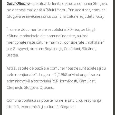
Satul Olteanu
este situat la limita de sud a comunei Glogova,
pe o terasă mai joasă a Râului Motru. Prin acest sat, comuna
Glogova se învecinează cu comuna Cătunele, județul Gorj.
În unele documente ale secolului al XIX-lea, pe lângă
cătunele principale ale comunei noastre, au fost
menționate niște cătune mai mici, considerate „mahalale”
ale Glogovei, precum: Boghicești, Cocârlani, Răcănei,
Bratea.
Astăzi, satele de bază ale comunei noastre sunt aceleași cu
cele menționate în Legea nr.2 /1968 privind organizarea
administrativă a teritoriului RSR: Iormărești, Cămuiești,
Cleșnești, Glogova, Olteanu.
Comuna continuă să poarte numele satului cu rezonanță
istorică, economică și culturală, Glogova.