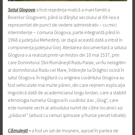
Satul Glogova
a fost reședința-matcă a marii familii a
Boierilor Glogoveni, până la sfârșitul secolului al XIX-lea a
reprezentat din punct de vedere administrativ – cu mici
intermitențe – comuna Glogova, parte integrantă până în
1968 a județului Mehedinți, iar după această dată a intrat în
componența județului Gorj. Atestarea documentară a satului
Glogova s-a realizat printr-un hristov din 10 mai 1537, prin
care Domnitorul Țării Românești Radu Paisie, un fiu nelegitim
al domnitorului Radu cel Mare, întărește lui Drăghici ocină în
satul Glogova. În legătură cu originea cuvântului Glogova au
fost vehiculate mai multe păreri, din care reținem explicația
lingvistică dată de academicianul Iorgu Iordan, care a stabilit
etimologia numelui Glogova în cuvântul slav „Glog”, care
este numele vechi al arbustului numit de către localnici azi
„păducel” (arbust cu ramuri spinoase și frunze penat-lobate).
Cămuiești
–
a fost un sat de moșneni, așezat în partea de