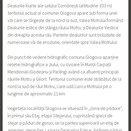
Dealurile înalte ale satului Comănești (altitudine 333 m)
teritoriul actual al comunei Glogova apare sub forma unei
văi care se lărgește de la nord la sud, Valea Motrului formând
Dealurile estice din stânga râului Motru, și Dealurile Vestice
din dreapta acestui râu. Pantele dealurilor sunt brăzdate de
numeroase văi de eroziune, orientate spre Valea Motrului.
Din punct de vedere hidrografic comuna Glogova aparține
rețelei hidrografice a Jiului, cu izvoare în Munții Carpații
Meridionali (Godeanu și Parâng) având ca afluenți principali
râurile Motru și Gilort. Teritoriul comunei este străbătut de la
nord la sud de râul Motru, care udă Lunca Motrului pe o
lungime de aproximativ 11 km.
Vegetația localității Glogova se situează în „zona de pădure”,
în primul său Etaj, etajul Stejarului, cuprinzând specii de
stejar și păduri de gorun, iar la partea superioară un etaj de
amestec stejar-fag. La baza Dealurilor Estice, întâlnim păduri