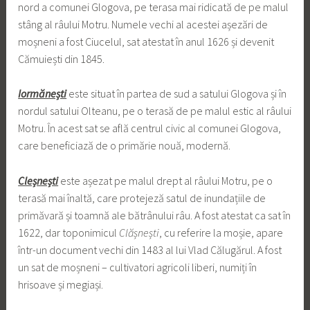
nord a comunei Glogova, pe terasa mai ridicată de pe malul
stâng al râului Motru. Numele vechi al acestei așezări de
moșneni a fost Ciucelul, sat atestat în anul 1626 și devenit
Cămuiești din 1845.
Iormănești
este situat în partea de sud a satului Glogova și în
nordul satului Olteanu, pe o terasă de pe malul estic al râului
Motru. În acest sat se află centrul civic al comunei Glogova,
care beneficiază de o primărie nouă, modernă.
Cleșnești
este așezat pe malul drept al râului Motru, pe o
terasă mai înaltă, care protejeză satul de inundațiile de
primăvară și toamnă ale bătrânului râu. A fost atestat ca sat în
1622, dar toponimicul
Clășnești
, cu referire la moșie, apare
într-un document vechi din 1483 al lui Vlad Călugărul. A fost
un sat de moșneni – cultivatori agricoli liberi, numiți în
hrisoave și megiași.