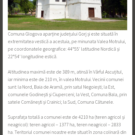
Comuna Glogova aparține județului Gorj și este situată în
extremitatea vestică a acestuia, pe minunata Valea Motrului,
pe coordonatele georgrafice: 44°55’ latitudine Nordică și
22°54’ longitudine estică.
Altitudinea maximă este de 389 m, atinsă în Vârful Ascuțitul,
iar minima este de 210 m, în valea Motrului. Vecinii comunei
sunt: la Nord, Baia de Aramă, prin satul Negoiești; la Est,
comunele Godinești și Ciuperceni; la Vest, Comuna Bala, prin
satele Comănești și Crainici; la Sud, Comuna Cătunele.
Suprafața totală a comunei este de 4210 ha (teren agricol și
neagricol): teren agricol – 1377 ha, teren neagricol – 2833
ha. Teritoriul comunei noastre este situat în zona colinară din