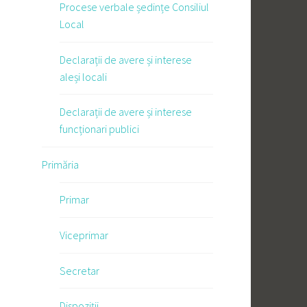
Procese verbale ședințe Consiliul
Local
Declarații de avere și interese
aleși locali
Declarații de avere și interese
funcționari publici
Primăria
Primar
Viceprimar
Secretar
Dispoziții