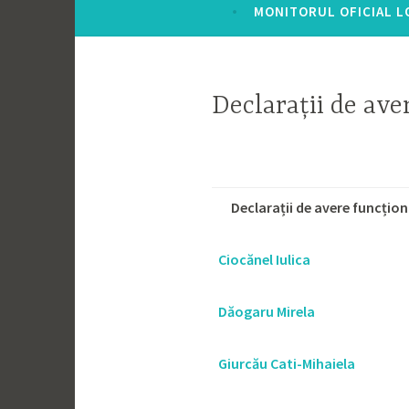
MONITORUL OFICIAL L
Declarații de aver
Declarații de avere funcțion
Ciocănel Iulica
Dăogaru Mirela
Giurcău Cati-Mihaiela