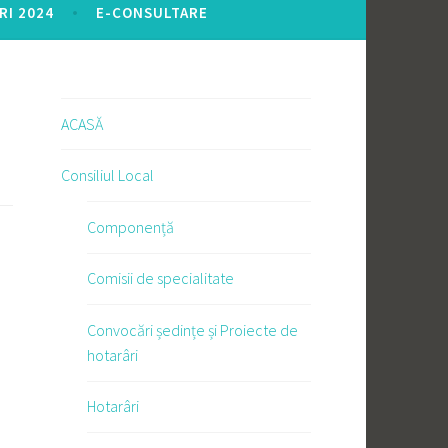
RI 2024
E-CONSULTARE
ACASĂ
Consiliul Local
Componență
Comisii de specialitate
Convocări ședințe și Proiecte de
hotarâri
Hotarâri