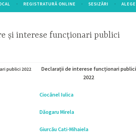
OCAL
REGISTRATURĂ ONLINE
SESIZĂRI
ALEGE
e și interese funcționari publici
Declarații de interese funcționari publici
ari publici 2022
2022
Ciocănel Iulica
Dăogaru Mirela
Giurcău Cati-Mihaiela