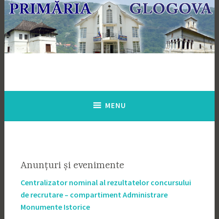
Skip
to
content
MENU
Anunțuri și evenimente
Centralizator nominal al rezultatelor concursului
de recrutare – compartiment Administrare
Monumente Istorice