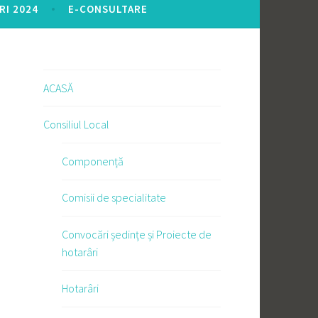
RI 2024
E-CONSULTARE
ACASĂ
Consiliul Local
Componență
Comisii de specialitate
Convocări ședințe și Proiecte de
hotarâri
Hotarâri