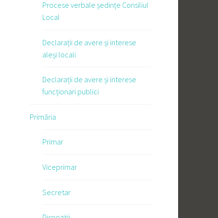
Procese verbale ședințe Consiliul
Local
Declarații de avere și interese
aleși locali
Declarații de avere și interese
funcționari publici
Primăria
Primar
Viceprimar
Secretar
Dispoziții