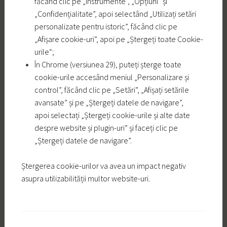
făcând clic pe „Instrumente”, „Opțiuni” și
„Confidențialitate”, apoi selectând „Utilizați setări
personalizate pentru istoric”, făcând clic pe
„Afișare cookie-uri”, apoi pe „Ștergeți toate Cookie-
urile“;
În Chrome (versiunea 29), puteți șterge toate
cookie-urile accesând meniul „Personalizare și
control”, făcând clic pe „Setări”, „Afișați setările
avansate” și pe „Ștergeți datele de navigare”,
apoi selectați „Ștergeți cookie-urile și alte date
despre website și plugin-uri” și faceți clic pe
„Ștergeți datele de navigare”.
Ștergerea cookie-urilor va avea un impact negativ
asupra utilizabilității multor website-uri.