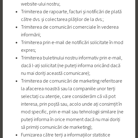
website-ului nostru;
Trimiterea de rapoarte, facturi și notificări de plată
către dvs. și colectarea plăților de la dvs.;
Trimiterea de comunicări comerciale în vederea
informării;
Trimiterea prin e-mail de notificări solicitate în mod
expres;
Trimiterea buletinului nostru informativ prin e-mail,
dacă l-ați solicitat (ne puteți informa oricând dacă
nu mai doriți această comunicare);
Trimiterea de comunicări de marketing referitoare
la afacerea noastră sau la companiile unor terți
selectați cu atenție, care considerăm că vă pot
interesa, prin poștă sau, acolo unde ați consimțit în
mod specific, prin e-mail sau tehnologii similare (ne
puteți informa în orice moment dacă nu mai doriți
să primiți comunicări de marketing);
Furnizarea către terți a informațiilor statistice