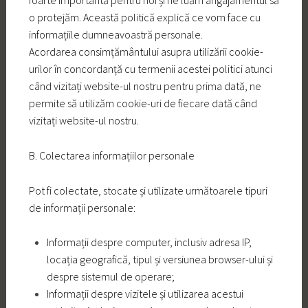
foarte importantă pentru noi și ne luăm angajamentul să
o protejăm. Această politică explică ce vom face cu
informațiile dumneavoastră personale.
Acordarea consimțământului asupra utilizării cookie-
urilor în concordanță cu termenii acestei politici atunci
când vizitați website-ul nostru pentru prima dată, ne
permite să utilizăm cookie-uri de fiecare dată când
vizitați website-ul nostru.
B. Colectarea informațiilor personale
Pot fi colectate, stocate și utilizate următoarele tipuri
de informații personale:
Informații despre computer, inclusiv adresa IP,
locația geografică, tipul și versiunea browser-ului și
despre sistemul de operare;
Informații despre vizitele și utilizarea acestui