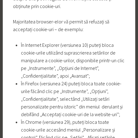
obținute prin cookie-uri.
Majoritatea browser-elor vă permit să refuzați să
acceptați cookie-uri – de exemplu:
În Internet Explorer (versiunea 10) puteți bloca
cookie-urile utilizând suprascrierea setărilor de
manipulare a cookie-urilor, disponibile printr-un clic
pe „Instrumente”, „Opțiuni de Internet”,
„Confidențialitate”, apoi „Avansat”;
În Firefox (versiunea 24) puteți bloca toate cookie-
urile făcând clic pe „Instrumente”, „Opțiuni”,
„Confidențialitate”, selectând „Utilizați setări
personalizate pentru istoric” din meniul derulant și
debifând „Acceptați cookie-uri de la website-uri”;
În Chrome (versiunea 29), puteți bloca toate
cookie-urile accesând meniul „Personalizare și
control”, făcând clic pe „Setări”, „Afișați setările