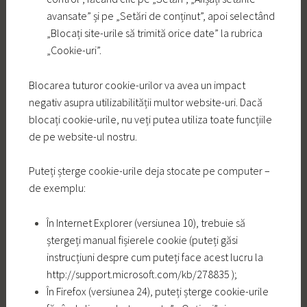
avansate” și pe „Setări de conținut”, apoi selectând
„Blocați site-urile să trimită orice date” la rubrica
„Cookie-uri”.
Blocarea tuturor cookie-urilor va avea un impact
negativ asupra utilizabilității multor website-uri. Dacă
blocați cookie-urile, nu veți putea utiliza toate funcțiile
de pe website-ul nostru.
Puteți șterge cookie-urile deja stocate pe computer –
de exemplu:
În Internet Explorer (versiunea 10), trebuie să
ștergeți manual fișierele cookie (puteți găsi
instrucțiuni despre cum puteți face acest lucru la
http://support.microsoft.com/kb/278835 );
În Firefox (versiunea 24), puteți șterge cookie-urile