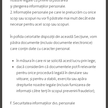
noastre legale cu privire la păstrarea
și ștergerea informațiilor personale.
2. Informațiile personale pe care le prelucrăm cu orice
scop sau scopuri nu vor fi păstrate mai mult decât este
necesar pentru acel scop sau scopuri.
În pofida celorlalte dispoziții din această Secțiune, vom
păstra documente (inclusiv documente electronice)
care conțin date cu caracter personal:
în măsura în care ni se solicită acest lucru prin lege;
dacă considerăm că documentele pot fi relevante
pentru orice procedură legală în derulare sau
viitoare; și pentru a stabili, exercita sau apăra
drepturile noastre legale (inclusiv furnizarea de
informații către terți în scopul prevenirii fraudelor);
F. Securitatea informațiilor dvs. personale