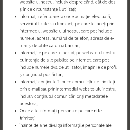
website-ul nostru, inclusiv despre când, cât de des
și în ce circumstanțe îl utilizați;
Informații referitoare la orice achiziție efectuată,
servicii utilizate sau tranzacții pe care le faceți prin
intermediul website-ului nostru, care pot include
numele, adresa, numărul de telefon, adresa de e-
mail și detaliile cardului bancar;
Informațiile pe care le postați pe website-ul nostru
cu intenția de a le publica pe internet, care pot
include numele dvs. de utilizator, imaginile de profil
și conținutul postărilor;
Informații conținute în orice comunicări ne trimiteți
prin e-mail sau prin intermediul website-ului nostru,
inclusiv conținutul comunicărilor și metadatele
acestora;
Orice alte informații personale pe care ni le
trimiteți.
Înainte de a ne divulga informațiile personale ale