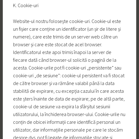
K. Cookie-uri
Website-ul nostru folosește cookie-uri. Cookie-ul este
un fișier care conține un identificator (un șir de litere și
numere), care este trimis de un server web către un
browser și care este stocat de acel browser.
Identificatorul este apoi trimis înapoi la server de
fiecare dată când browser-ul solicită o pagină de la
acesta. Cookie-urile pot fi cookie-uri „persistente” sau
cookie-uri „de sesiune”: cookie-ul persistent va fi stocat
de către browser și va rămâne valabil până la data
stabilită de expirare, cu excepția cazului în care acesta
este șters înainte de data de expirare; pe de altă parte,
cookie-ul de sesiune va expira la sfârșitul sesiunii
utilizatorului, la închiderea browser-ului. Cookie-urile nu
conțin de obicei informații care identifică personal un
utilizator, dar informațiile personale pe care le stocăm
despre dvs. pot fi legate de informațiile stocate și