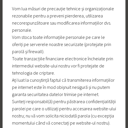
Vom lua măsuri de precauție tehnice și organizaționale
rezonabile pentru a preveni pierderea, utilizarea
necorespunzătoare sau modificarea informațiilor dvs.
personale.
Vom stoca toate informațiile personale pe care le
oferiți pe serverele noastre securizate (protejate prin
parolă și firewall).
Toate tranzacțiile financiare electronice încheiate prin
intermediul website-ului nostru vor fi protejate de
tehnologia de criptare.
Ați luat la cunoștință faptul că transmiterea informațiilor
pe internet este în mod obișnuit nesigură și nu putem
garanta securitatea datelor trimise pe internet.
Sunteți responsabil(ă) pentru păstrarea confidențialității
parolei pe care o utilizați pentru accesarea website-ului
nostru; nu vă vom solicita niciodată parola (cu excepția
momentului când vă conectați pe website-ul nostru).