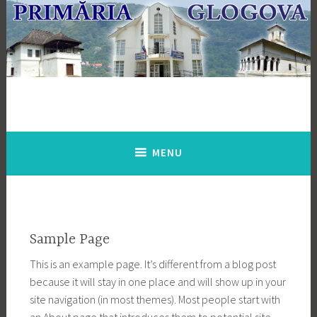
Skip
to
content
MENU
Sample Page
This is an example page. It’s different from a blog post
because it will stay in one place and will show up in your
site navigation (in most themes). Most people start with
an About page that introduces them to potential site