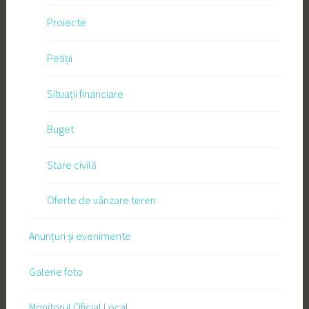
Proiecte
Petiții
Situații financiare
Buget
Stare civilă
Oferte de vânzare teren
Anunțuri și evenimente
Galerie foto
Monitorul Oficial Local