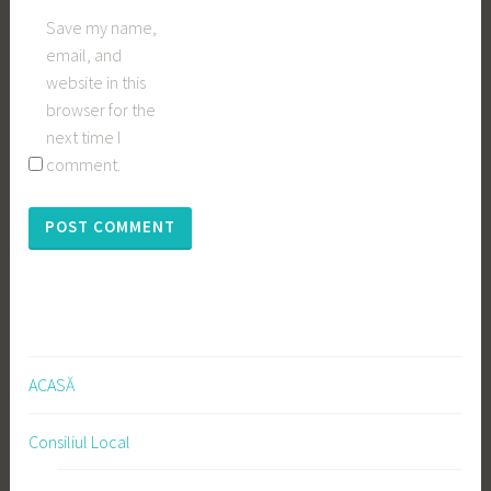
Save my name,
email, and
website in this
browser for the
next time I
comment.
ACASĂ
Consiliul Local