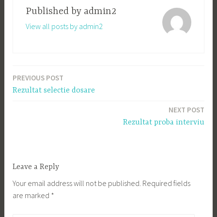
Published by
admin2
View all posts by admin2
PREVIOUS POST
Post
Rezultat selectie dosare
navigation
NEXT POST
Rezultat proba interviu
Leave a Reply
Your email address will not be published.
Required fields
are marked
*