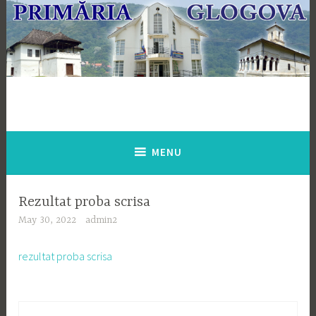
Skip
to
content
MENU
Rezultat proba scrisa
May 30, 2022
admin2
rezultat proba scrisa