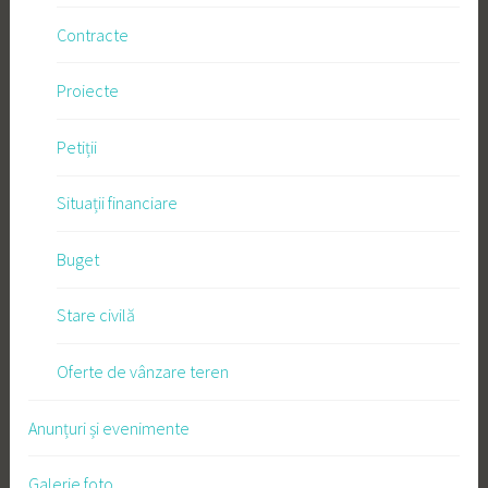
Contracte
Proiecte
Petiții
Situații financiare
Buget
Stare civilă
Oferte de vânzare teren
Anunțuri și evenimente
Galerie foto