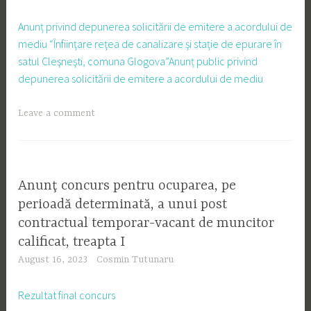
Anunț privind depunerea solicitării de emitere a acordului de
mediu “Înfiinţare reţea de canalizare şi staţie de epurare în
satul Cleşneşti, comuna Glogova”Anunț public privind
depunerea solicitării de emitere a acordului de mediu
Leave a comment
Anunţ concurs pentru ocuparea, pe
perioadă determinată, a unui post
contractual temporar-vacant de muncitor
calificat, treapta I
August 16, 2023
Cosmin Tutunaru
Rezultat final concurs